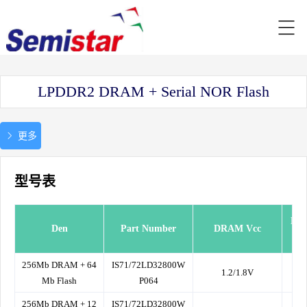
LPDDR2 DRAM + Serial NOR Flash
更多
型号表
DR
Den
Part Number
DRAM Vcc
256Mb DRAM + 64
IS71/72LD32800W
1.2/1.8V
Mb Flash
P064
256Mb DRAM + 12
IS71/72LD32800W