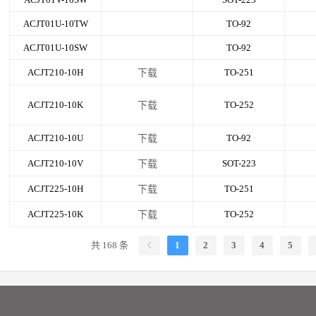
ACJT01U-10TW
TO-92
ACJT01U-10SW
TO-92
ACJT210-10H
TO-251
下载
ACJT210-10K
TO-252
下载
ACJT210-10U
TO-92
下载
ACJT210-10V
SOT-223
下载
ACJT225-10H
TO-251
下载
ACJT225-10K
TO-252
下载
共 168 条
1
2
3
4
5