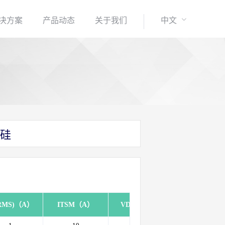
决方案
产品动态
关于我们
中文
硅
(RMS)（A）
ITSM（A）
VDRM（V）
VRRM（V