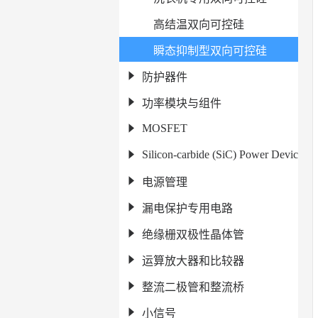
高结温双向可控硅
瞬态抑制型双向可控硅
防护器件
功率模块与组件
MOSFET
Silicon-carbide (SiC) Power Devices
电源管理
漏电保护专用电路
绝缘栅双极性晶体管
运算放大器和比较器
整流二极管和整流桥
小信号