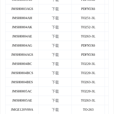
JMSH0803AGS
PDFN5X6
下载
JMSH0804AH
TO251-3L
下载
JMSH0804AK
TO252-3L
下载
JMSH0804AE
TO263-3L
下载
JMSH0804AG
PDFN5X6
下载
JMSH0804AGS
PDFN5X6
下载
JMSH0804BC
TO220-3L
下载
JMSH0804BCS
TO220-3L
下载
JMSH0804BES
TO263-3L
下载
JMSH0805AC
TO220-3L
下载
JMSH0805AE
TO263-3L
下载
JMGE120V09A
TO-263
下载